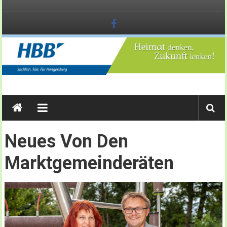
Zum
Inhalt
springen
SACHLICH.
FAIR.
FÜR
HENGERSBERG
Neues Von Den
Marktgemeinderäten