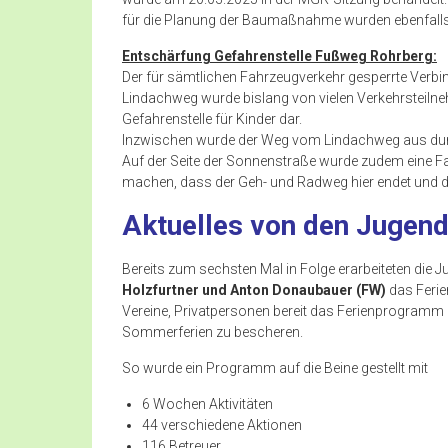
für die Planung der Baumaßnahme wurden ebenfall
Entschärfung Gefahrenstelle Fußweg Rohrberg
:
Der für sämtlichen Fahrzeugverkehr gesperrte Ver
Lindachweg wurde bislang von vielen Verkehrsteilne
Gefahrenstelle für Kinder dar.
Inzwischen wurde der Weg vom Lindachweg aus durc
Auf der Seite der Sonnenstraße wurde zudem eine F
machen, dass der Geh- und Radweg hier endet und di
Aktuelles von den Jugen
Bereits zum sechsten Mal in Folge erarbeiteten die
Holzfurtner und Anton Donaubauer (FW)
das Ferie
Vereine, Privatpersonen bereit das Ferienprogramm
Sommerferien zu bescheren.
So wurde ein Programm auf die Beine gestellt mit
6 Wochen Aktivitäten
44 verschiedene Aktionen
116 Betreuer