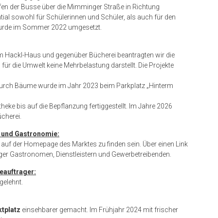
fen der Busse über die Mimminger Straße in Richtung
ntial sowohl für Schülerinnen und Schüler, als auch für den
 wurde im Sommer 2022 umgesetzt.
rm Hackl-Haus und gegenüber Bücherei beantragten wir die
ür die Umwelt keine Mehrbelastung darstellt. Die Projekte
urch Bäume wurde im Jahr 2023 beim Parkplatz „Hinterm
eke bis auf die Bepflanzung fertiggestellt. Im Jahre 2026
cherei.
t und Gastronomie
:
auf der Homepage des Marktes zu finden sein. Über einen Link
ger Gastronomen, Dienstleistern und Gewerbetreibenden.
beauftrager
:
gelehnt.
tplatz
einsehbarer gemacht. Im Frühjahr 2024 mit frischer