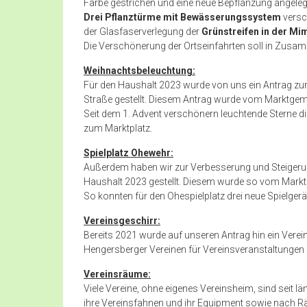
Farbe gestrichen und eine neue Bepflanzung angeleg
Drei Pflanztürme mit Bewässerungssystem
versc
der Glasfaserverlegung der
Grünstreifen in der M
Die Verschönerung der Ortseinfahrten soll in Zusam
Weihnachtsbeleuchtung
:
Für den Haushalt 2023 wurde von uns ein Antrag zu
Straße gestellt. Diesem Antrag wurde vom Marktgem
Seit dem 1. Advent verschönern leuchtende Sterne 
zum Marktplatz.
Spielplatz Ohewehr
:
Außerdem haben wir zur Verbesserung und Steigerung 
Haushalt 2023 gestellt. Diesem wurde so vom Mark
So konnten für den Ohespielplatz drei neue Spielger
Vereinsgeschirr
:
Bereits 2021 wurde auf unseren Antrag hin ein Verei
Hengersberger Vereinen für Vereinsveranstaltungen 
Vereinsräume
:
Viele Vereine, ohne eigenes Vereinsheim, sind seit 
ihre Vereinsfahnen und ihr Equipment sowie nach R