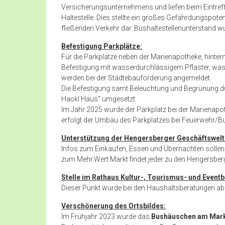
Versicherungsunternehmens und liefen beim Eintref
Haltestelle. Dies stellte ein großes Gefährdungspote
fließenden Verkehr dar. Bushaltestellenunterstand
Befestigung Parkplätze:
Für die Parkplätze neben der Marienapotheke, hinte
Befestigung mit wasserdurchlässigem Pflaster, was f
werden bei der Städtebauförderung angemeldet.
Die Befestigung samt Beleuchtung und Begrünung d
Hackl Haus“ umgesetzt.
Im Jahr 2025 wurde der Parkplatz bei der Marienapoth
erfolgt der Umbau des Parkplatzes bei Feuerwehr/Bü
Unterstützung der Hengersberger Geschäftswel
Infos zum Einkaufen, Essen und Übernachten sollen 
zum Mehr.Wert.Markt findet jeder zu den Hengersber
Stelle im Rathaus Kultur-, Tourismus- und Event
Dieser Punkt wurde bei den Haushaltsberatungen ab
Verschönerung des Ortsbildes
:
Im Frühjahr 2023 wurde das
Bushäuschen am Mark