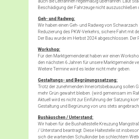
auch die Leitfahnen regelmäßig überfahren. Laut St
Beschädigung der Fahrzeuge nicht auszuschließen 
Geh- und Radweg:
Wir haben einen Geh- und Radweg von Schwarzach na
Reduzierung des PKW-Verkehrs, sichere Fahrt mit d
Der Bau wurde im Herbst 2024 abgeschlossen. Der
Workshop:
Für den Marktgemeinderat haben wir einen Workshop 
den nächsten 6 Jahren für unsere Marktgemeinde verf
Weitere Termine wird es leider nicht mehr geben.
Gestaltungs- und Begrünungssatzung:
Trotz der zunehmenden Innerortsbebauung sollen Gr
mehr Grün gewahrt bleiben. (wird gemeinsam im Ra
Aktuell wird es nicht zur Einführung der Satzung k
Gestaltung und Begrünung von uns stets angebrach
Bushäuschen / Unterstand:
Wir haben für die Bushaltestelle Kreuzung Mangst
/ Unterstand beantragt. Diese Haltestelle ist insbeso
sich die wartenden Schulkinder bei schlechtem Wet