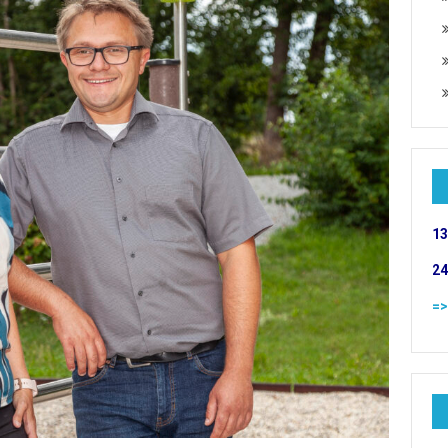
13
24
=>