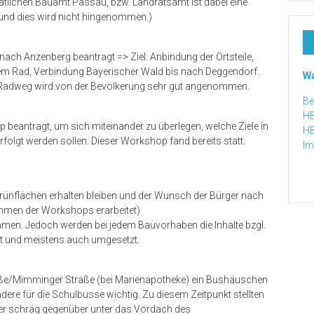
aatlichen Bauamt Passau, bzw. Landratsamt ist dabei eine
und dies wird nicht hingenommen.)
ch Anzenberg beantragt => Ziel: Anbindung der Ortsteile,
em Rad, Verbindung Bayerischer Wald bis nach Deggendorf.
Wa
 Radweg wird von der Bevölkerung sehr gut angenommen.
Bei
HB
beantragt, um sich miteinander zu überlegen, welche Ziele in
HB
olgt werden sollen. Dieser Workshop fand bereits statt.
Im
ünflächen erhalten bleiben und der Wunsch der Bürger nach
hmen der Workshops erarbeitet)
ommen. Jedoch werden bei jedem Bauvorhaben die Inhalte bzgl.
t und meistens auch umgesetzt.
raße/Mimminger Straße (bei Marienapotheke) ein Bushäuschen
ndere für die Schulbusse wichtig. Zu diesem Zeitpunkt stellten
ter schräg gegenüber unter das Vordach des