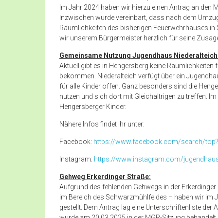
Im Jahr 2024 haben wir hierzu einen Antrag an den Ma
Inzwischen wurde vereinbart, dass nach dem Umzug 
Räumlichkeiten des bisherigen Feuerwehrhauses in
wir unserem Bürgermeister herzlich für seine Zusag
Gemeinsame Nutzung Jugendhaus Niederalteich
Aktuell gibt es in Hengersberg keine Räumlichkeiten 
bekommen. Niederalteich verfügt über ein Jugendha
für alle Kinder offen. Ganz besonders sind die Hen
nutzen und sich dort mit Gleichaltrigen zu treffen.
Hengersberger Kinder.
Nähere Infos findet ihr unter:
Facebook:
https://www.facebook.com/search/top
Instagram:
https://www.instagram.com/jugendhaus.
Gehweg Erkerdinger Straße
:
Aufgrund des fehlenden Gehwegs in der Erkerdinge
im Bereich des Schwarzmühlfeldes – haben wir im J
gestellt. Dem Antrag lag eine Unterschriftenliste der
wurde am 20.03.2025 in der MGR-Sitzung behandelt.