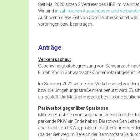
Seit Mai 2020 sitzen 2 Vertreter des HBB im Marktra
Wir sind
in zahlreichen Ausschüssen und Verbände
Auch wenn diese Zeit von Corona überschattet war, 
vorbringen bzw. beantragen.
Anträge
Verkehrsschau:
Geschwindigkeitsbegrenzung von Schwarzach nach 
Einfahrens in Schwarzach/Klosterholz (abgelehnt! B
Im Sommer 2022 wurde eine Verkehrsinsel vor dem Klo
bzw. die Umgehungsstraße mehr benutzt wird. Zusä
aufgestellt. Die Maßnahme zeigt bereits eine deutl
Parkverbot gegenüber Sparkasse
Mit dem Aufstellen von sogenannten Einsteck-Leitfa
parkende PKW ein Ende haben. Die rot-weißen Leite
aber nicht von PKWs, problemlos überfahren werde
(da der Gehweg im Bereich der Bahnhofstraße durc