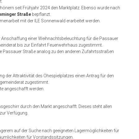
t.
hönern seit Frühjahr 2024 den Marktplatz. Ebenso wurde nach
imminger Straße
bepflanzt.
menarbeit mit der ILE Sonnenwald erarbeitet werden.
r Anschaffung einer Weihnachtsbeleuchtung für die Passauer
einderat bis zur Einfahrt Feuerwehrhaus zugestimmt.
die Passauer Straße analog zu den anderen Zufahrtsstraßen
der Attraktivität des Ohespielplatzes einen Antrag für den
tgemeinderat zugestimmt.
äte angeschafft werden.
nsgeschirr durch den Markt angeschafft. Dieses steht allen
zur Verfügung.
längerem auf der Suche nach geeigneten Lagermöglichkeiten für
äumlichkeiten für Vorstandssitzungen.