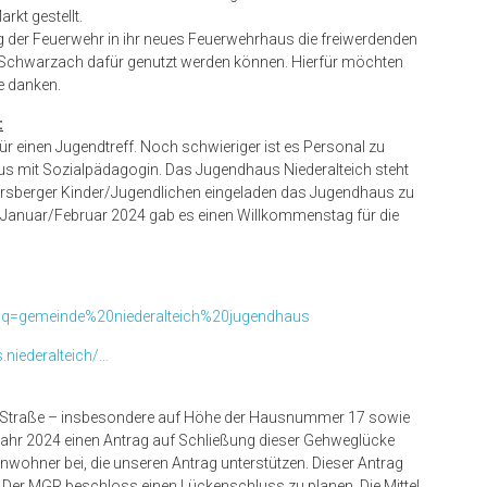
rkt gestellt.
der Feuerwehr in ihr neues Feuerwehrhaus die freiwerdenden
 Schwarzach dafür genutzt werden können. Hierfür möchten
e danken.
:
für einen Jugendtreff. Noch schwieriger ist es Personal zu
us mit Sozialpädagogin. Das Jugendhaus Niederalteich steht
gersberger Kinder/Jugendlichen eingeladen das Jugendhaus zu
 Im Januar/Februar 2024 gab es einen Willkommenstag für die
?q=gemeinde%20niederalteich%20jugendhaus
niederalteich/…
r Straße – insbesondere auf Höhe der Hausnummer 17 sowie
ahr 2024 einen Antrag auf Schließung dieser Gehweglücke
 Anwohner bei, die unseren Antrag unterstützen. Dieser Antrag
 Der MGR beschloss einen Lückenschluss zu planen. Die Mittel