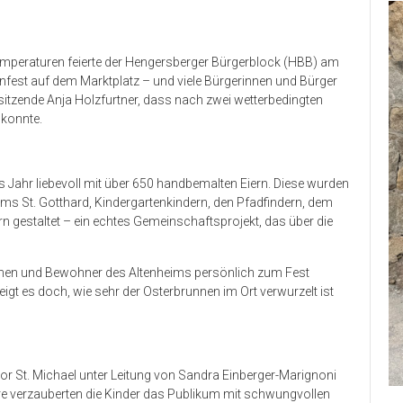
peraturen feierte der Hengersberger Bürgerblock (HBB) am
fest auf dem Marktplatz – und viele Bürgerinnen und Bürger
rsitzende Anja Holzfurtner, dass nach zwei wetterbedingten
 konnte.
Jahr liebevoll mit über 650 handbemalten Eiern. Diese wurden
s St. Gotthard, Kindergartenkindern, den Pfadfindern, dem
 gestaltet – ein echtes Gemeinschaftsprojekt, das über die
nnen und Bewohner des Altenheims persönlich zum Fest
gt es doch, wie sehr der Osterbrunnen im Ort verwurzelt ist
chor St. Michael unter Leitung von Sandra Einberger-Marignoni
arre verzauberten die Kinder das Publikum mit schwungvollen