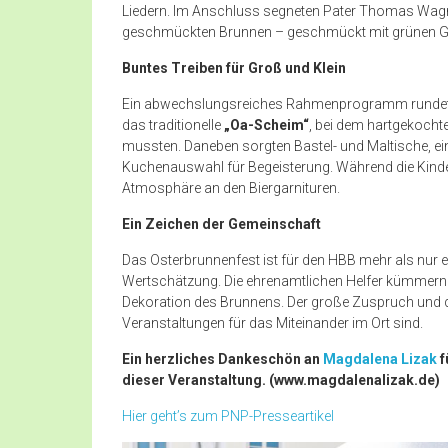
Liedern. Im Anschluss segneten Pater Thomas Wagn
geschmückten Brunnen – geschmückt mit grünen Gir
Buntes Treiben für Groß und Klein
Ein abwechslungsreiches Rahmenprogramm rundete d
das traditionelle
„Oa-Scheim“
, bei dem hartgekochte
mussten. Daneben sorgten Bastel- und Maltische, ein
Kuchenauswahl für Begeisterung. Während die Kinder
Atmosphäre an den Biergarnituren.
Ein Zeichen der Gemeinschaft
Das Osterbrunnenfest ist für den HBB mehr als nur 
Wertschätzung. Die ehrenamtlichen Helfer kümmern 
Dekoration des Brunnens. Der große Zuspruch und di
Veranstaltungen für das Miteinander im Ort sind.
Ein herzliches Dankeschön an
Magdalena Lizak
f
dieser Veranstaltung. (www.magdalenalizak.de)
Hier geht’s zum PNP-Presseartikel