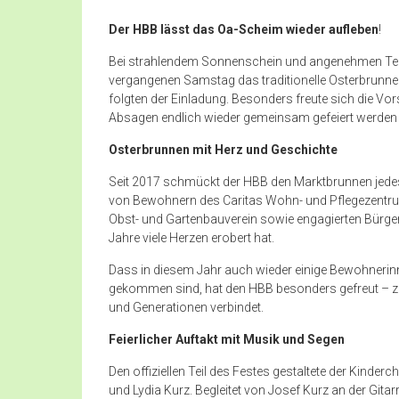
Der HBB lässt das Oa-Scheim wieder aufleben
!
Bei strahlendem Sonnenschein und angenehmen Tem
vergangenen Samstag das traditionelle Osterbrunnen
folgten der Einladung. Besonders freute sich die Vo
Absagen endlich wieder gemeinsam gefeiert werden
Osterbrunnen mit Herz und Geschichte
Seit 2017 schmückt der HBB den Marktbrunnen jedes 
von Bewohnern des Caritas Wohn- und Pflegezentrum
Obst- und Gartenbauverein sowie engagierten Bürgern
Jahre viele Herzen erobert hat.
Dass in diesem Jahr auch wieder einige Bewohneri
gekommen sind, hat den HBB besonders gefreut – zei
und Generationen verbindet.
Feierlicher Auftakt mit Musik und Segen
Den offiziellen Teil des Festes gestaltete der Kinder
und Lydia Kurz. Begleitet von Josef Kurz an der Git