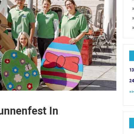
13
24
=>
unnenfest In