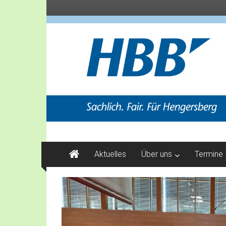
Zum
Inhalt
springen
SACHLICH.
FAIR.
Aktuelles
Über uns
Termine
FÜR
HENGERSBERG