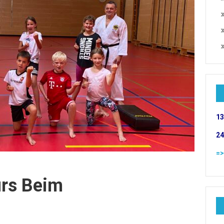
13
24
=>
rs Beim