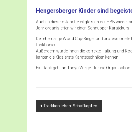
Hengersberger Kinder sind begeist
Auch in diesem Jahr beteiligte sich der HBB wieder
Jahr organisierten wir einen Schnupper-Karatekurs.
Der ehemalige World Cup-Sieger und professionelle K
funktioniert.
Außerdem wurde ihnen die korrekte Haltung und Koor
lernten die Kids erste Karatetechniken kennen.
Ein Dank geht an Tanya Weigelt für die Organisation
Beitragsnavigation
Tradition leben: Schafkopfen