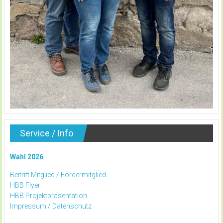
Service / Info
Wahl 2026
Beitritt Mitglied /
Fördermitglied
HBB Flyer
HBB Projektpräsentation
Impressum /
Datenschutz